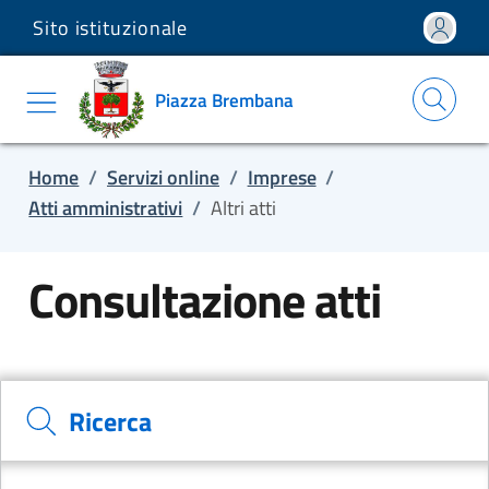
Sito istituzionale
Salta e vai al contenuto
Salta e vai al footer
Piazza Brembana
Home
/
Servizi online
/
Imprese
/
Atti amministrativi
/
Altri atti
Consultazione atti
Cerca il documento e consulta il dettaglio
Ricerca