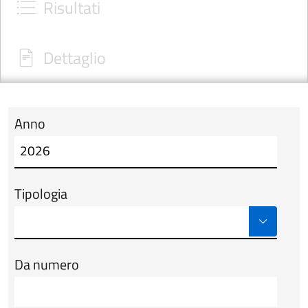
Risultati
Dettaglio
Anno
Modulo tab_ricerca_form
Tipologia
Da numero