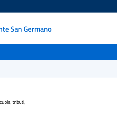
nte San Germano
ola, tributi, ...