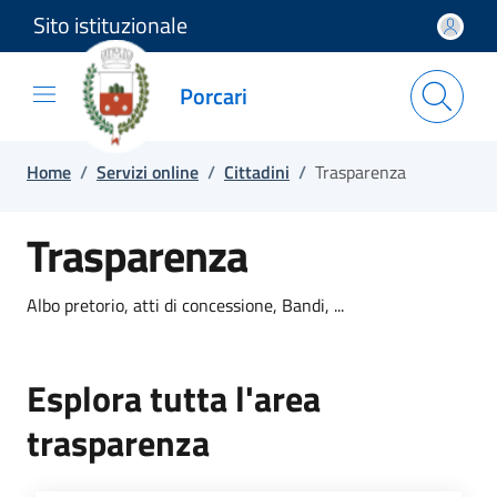
Sito istituzionale
Salta e vai al contenuto
Salta e vai al footer
Porcari
Home
/
Servizi online
/
Cittadini
/
Trasparenza
Trasparenza
Albo pretorio, atti di concessione, Bandi, ...
Esplora tutta l'area
trasparenza