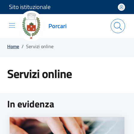
Sito istituzionale
Salta e vai al contenuto
Salta e vai al footer
Porcari
Home
/
Servizi online
Servizi online
In evidenza