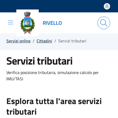
Salta e vai al contenuto
Salta e vai al footer
RIVELLO
Servizi online
/
Cittadini
/
Servizi tributari
Servizi tributari
Verifica posizione tributaria, simulazione calcolo per
IMU/TASI
Esplora tutta l'area servizi
tributari