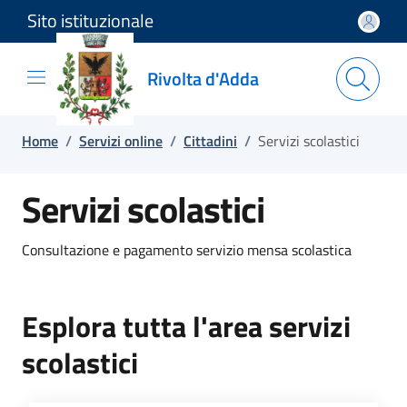
Sito istituzionale
Salta e vai al contenuto
Salta e vai al footer
Rivolta d'Adda
Home
/
Servizi online
/
Cittadini
/
Servizi scolastici
Servizi scolastici
Consultazione e pagamento servizio mensa scolastica
Esplora tutta l'area servizi
scolastici