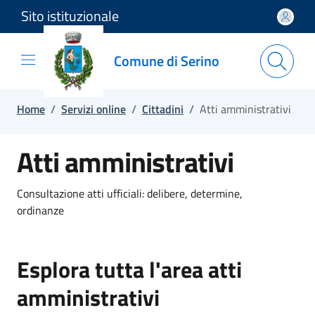
Sito istituzionale
Salta e vai al contenuto
Salta e vai al footer
Comune di Serino
Home
/
Servizi online
/
Cittadini
/
Atti amministrativi
Atti amministrativi
Consultazione atti ufficiali: delibere, determine,
ordinanze
Esplora tutta l'area atti
amministrativi