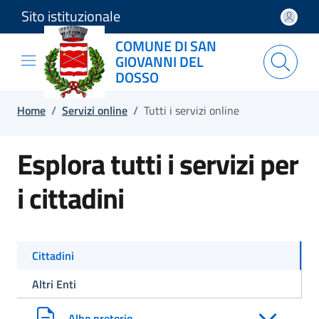
Sito istituzionale
Salta e vai al contenuto
Salta e vai al footer
COMUNE DI SAN
GIOVANNI DEL
DOSSO
Home
/
Servizi online
/
Tutti i servizi online
Esplora tutti i servizi per
i cittadini
Cittadini
Altri Enti
Albo pretorio