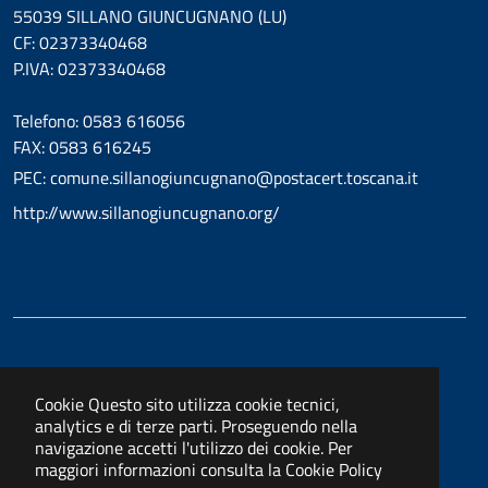
55039 SILLANO GIUNCUGNANO (LU)
CF: 02373340468
P.IVA: 02373340468
Telefono: 0583 616056
FAX: 0583 616245
PEC: comune.sillanogiuncugnano@postacert.toscana.it
http://www.sillanogiuncugnano.org/
Cookie
Questo sito utilizza cookie tecnici,
analytics e di terze parti. Proseguendo nella
navigazione accetti l'utilizzo dei cookie. Per
maggiori informazioni consulta la
Cookie Policy