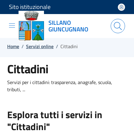
Sito istituzionale
Salta e vai al contenuto
Salta e vai al footer
SILLANO
GIUNCUGNANO
Home
/
Servizi online
/
Cittadini
Cittadini
Servizi per i cittadini: trasparenza, anagrafe, scuola,
tributi, ...
Esplora tutti i servizi in
"Cittadini"