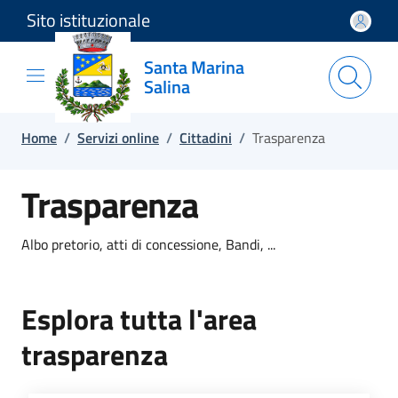
Sito istituzionale
Salta e vai al contenuto
Salta e vai al footer
Santa Marina
Salina
Home
/
Servizi online
/
Cittadini
/
Trasparenza
Trasparenza
Albo pretorio, atti di concessione, Bandi, ...
Esplora tutta l'area
trasparenza