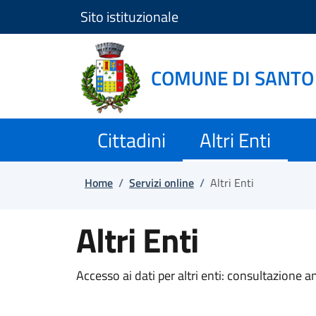
Sito istituzionale
Salta e vai al contenuto
Salta e vai al footer
COMUNE DI SANTO
Cittadini
Altri Enti
Home
/
Servizi online
/
Altri Enti
Altri Enti
Accesso ai dati per altri enti: consultazione a