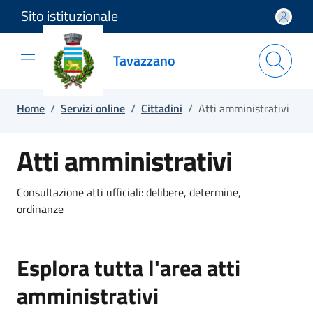
Sito istituzionale
Salta e vai al contenuto
Salta e vai al footer
Tavazzano
Home
/
Servizi online
/
Cittadini
/
Atti amministrativi
Atti amministrativi
Consultazione atti ufficiali: delibere, determine,
ordinanze
Esplora tutta l'area atti
amministrativi