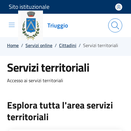
Sito istituzionale
Salta e vai al contenuto
Salta e vai al footer
Triuggio
Home
/
Servizi online
/
Cittadini
/
Servizi territoriali
Servizi territoriali
Accesso ai servizi territoriali
Esplora tutta l'area servizi
territoriali