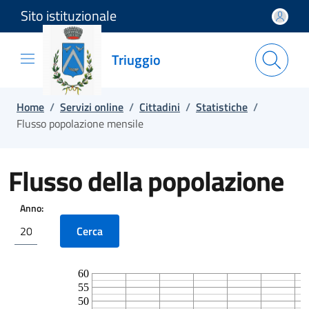
Sito istituzionale
Salta e vai al contenuto
Salta e vai al footer
Triuggio
Home
/
Servizi online
/
Cittadini
/
Statistiche
/
Flusso popolazione mensile
Flusso della popolazione
Anno: