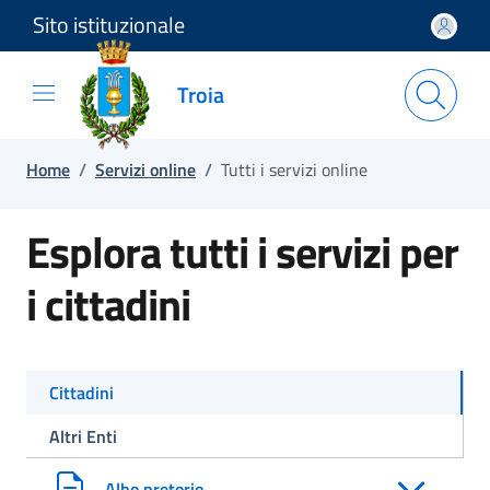
Sito istituzionale
Salta e vai al contenuto
Salta e vai al footer
Troia
Home
/
Servizi online
/
Tutti i servizi online
Esplora tutti i servizi per
i cittadini
Cittadini
Altri Enti
Albo pretorio