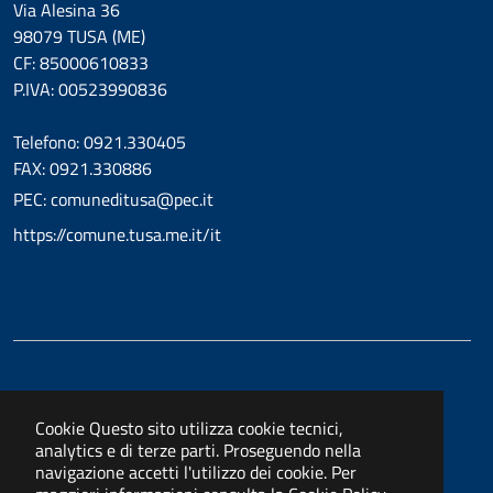
Via Alesina 36
98079 TUSA (ME)
CF: 85000610833
P.IVA: 00523990836
Telefono: 0921.330405
FAX: 0921.330886
PEC: comuneditusa@pec.it
https://comune.tusa.me.it/it
Cookie
Questo sito utilizza cookie tecnici,
analytics e di terze parti. Proseguendo nella
navigazione accetti l'utilizzo dei cookie. Per