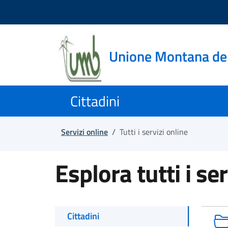
Salta e vai al contenuto
Salta e vai al footer
Unione Montana de
Cittadini
Servizi online
/
Tutti i servizi online
Esplora tutti i ser
Cittadini