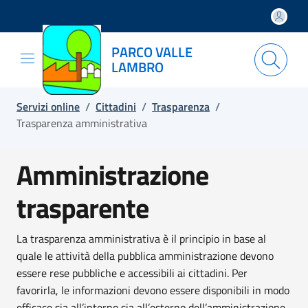
Salta e vai al contenuto
Salta e vai al footer
PARCO VALLE
LAMBRO
Servizi online
/
Cittadini
/
Trasparenza
/
Trasparenza amministrativa
Amministrazione
trasparente
La trasparenza amministrativa è il principio in base al
quale le attività della pubblica amministrazione devono
essere rese pubbliche e accessibili ai cittadini. Per
favorirla, le informazioni devono essere disponibili in modo
efficace sia all’interno sia all’esterno dell’amministrazione.