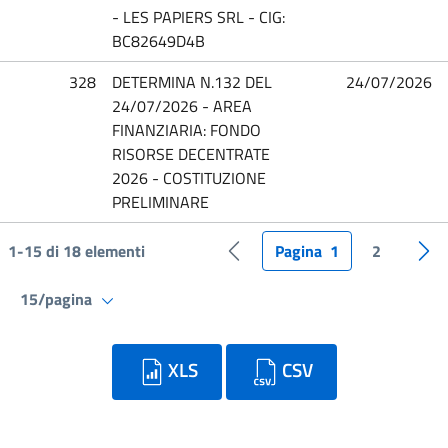
- LES PAPIERS SRL - CIG:
BC82649D4B
328
DETERMINA N.132 DEL
24/07/2026
24/07/2026 - AREA
FINANZIARIA: FONDO
RISORSE DECENTRATE
2026 - COSTITUZIONE
PRELIMINARE
1-15 di 18 elementi
Pagina
1
2
Pagina precedente
Pag
15/pagina
XLS
CSV