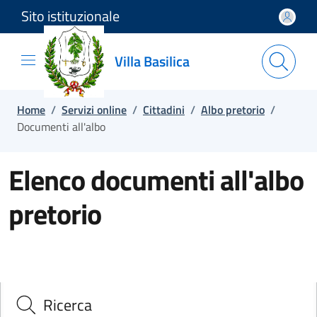
Sito istituzionale
Salta e vai al contenuto
Salta e vai al footer
Villa Basilica
Home
/
Servizi online
/
Cittadini
/
Albo pretorio
/
Documenti all'albo
Elenco documenti all'albo
pretorio
Ricerca