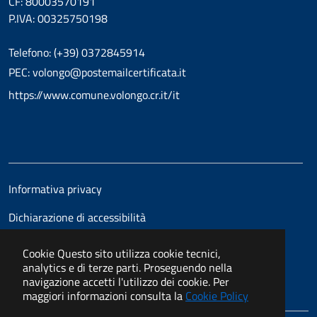
CF: 80003570191
P.IVA: 00325750198
Telefono: (+39) 0372845914
PEC: volongo@postemailcertificata.it
https://www.comune.volongo.cr.it/it
Informativa privacy
Dichiarazione di accessibilità
Cookie
Questo sito utilizza cookie tecnici,
analytics e di terze parti. Proseguendo nella
navigazione accetti l'utilizzo dei cookie. Per
maggiori informazioni consulta la
Cookie Policy