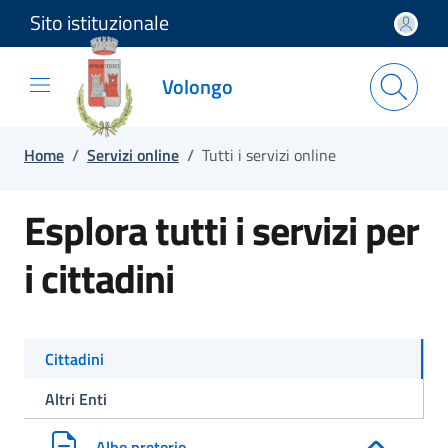
Sito istituzionale
Salta e vai al contenuto
Salta e vai al footer
Volongo
Home
/
Servizi online
/
Tutti i servizi online
Esplora tutti i servizi per
i cittadini
Cittadini
Altri Enti
Albo pretorio