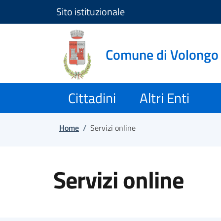
Sito istituzionale
Salta e vai al contenuto
Salta e vai al footer
Comune di Volongo
Cittadini
Altri Enti
Home
/
Servizi online
Servizi online