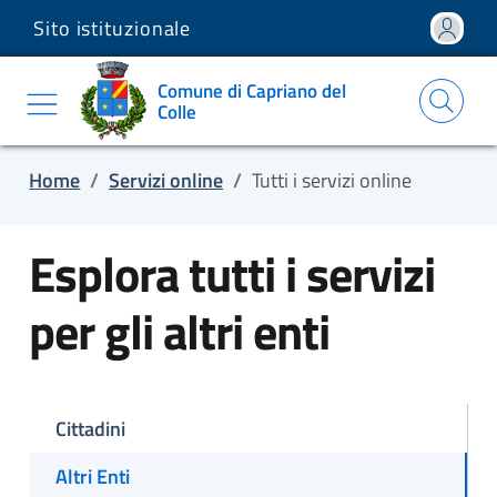
Sito istituzionale
Salta e vai al contenuto
Salta e vai al footer
Comune di Capriano del
Colle
Home
/
Servizi online
/
Tutti i servizi online
Esplora tutti i servizi
per gli altri enti
Cittadini
Altri Enti