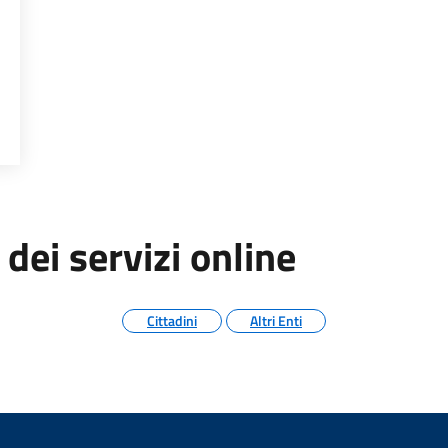
PONTANEA, INIZIO O FINE LAVORI
 dei servizi online
Cittadini
Altri Enti