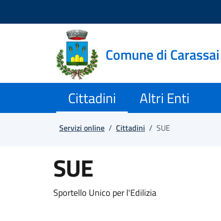
Salta e vai al contenuto
Salta e vai al footer
Comune di Carassai
Cittadini
Altri Enti
Servizi online
/
Cittadini
/
SUE
SUE
Sportello Unico per l'Edilizia