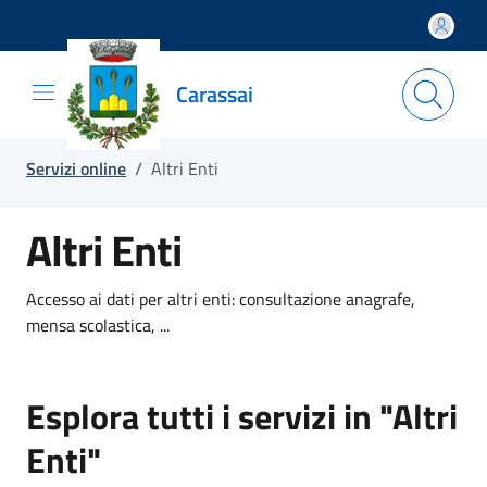
Salta e vai al contenuto
Salta e vai al footer
Carassai
Servizi online
/
Altri Enti
Altri Enti
Accesso ai dati per altri enti: consultazione anagrafe,
mensa scolastica, ...
Esplora tutti i servizi in "Altri
Enti"