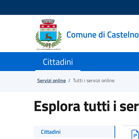
Salta e vai al contenuto
Salta e vai al footer
Comune di Casteln
Cittadini
Servizi online
/
Tutti i servizi online
Esplora tutti i ser
Cittadini