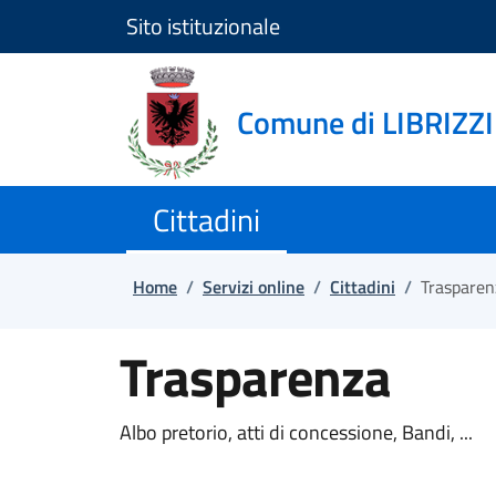
Sito istituzionale
Salta e vai al contenuto
Salta e vai al footer
Comune di LIBRIZZI
Cittadini
Home
/
Servizi online
/
Cittadini
/
Trasparen
Trasparenza
Albo pretorio, atti di concessione, Bandi, ...