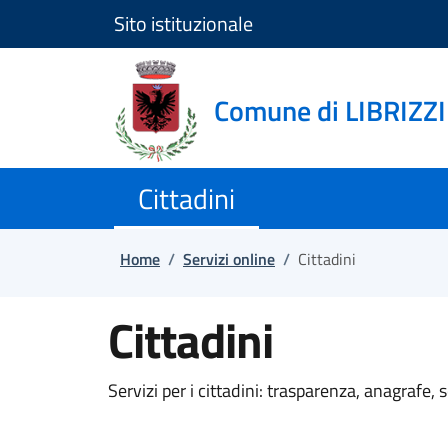
Sito istituzionale
Salta e vai al contenuto
Salta e vai al footer
Comune di LIBRIZZI
Cittadini
Home
/
Servizi online
/
Cittadini
Cittadini
Servizi per i cittadini: trasparenza, anagrafe, scu