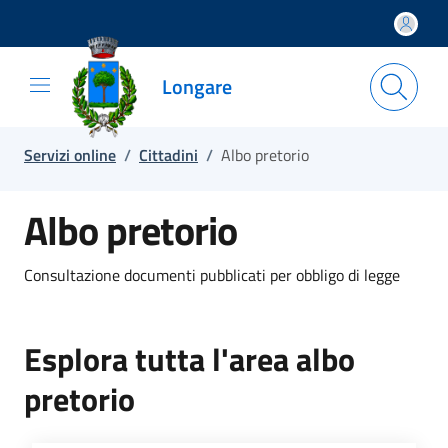
Salta e vai al contenuto
Salta e vai al footer
Longare
Servizi online
/
Cittadini
/
Albo pretorio
Albo pretorio
Consultazione documenti pubblicati per obbligo di legge
Esplora tutta l'area albo
pretorio