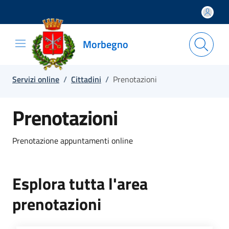
Salta e vai al contenuto
Salta e vai al footer
Morbegno
Servizi online
/
Cittadini
/
Prenotazioni
Prenotazioni
Prenotazione appuntamenti online
Esplora tutta l'area
prenotazioni