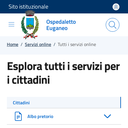
Sito istituzionale
Salta e vai al contenuto
Salta e vai al footer
Ospedaletto
Euganeo
Home
/
Servizi online
/
Tutti i servizi online
Esplora tutti i servizi per
i cittadini
Cittadini
Albo pretorio