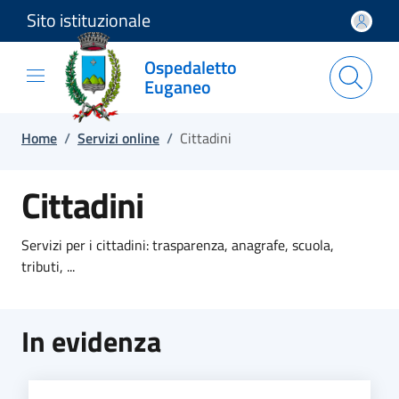
Sito istituzionale
Salta e vai al contenuto
Salta e vai al footer
Ospedaletto
Euganeo
Home
/
Servizi online
/
Cittadini
Cittadini
Servizi per i cittadini: trasparenza, anagrafe, scuola,
tributi, ...
In evidenza