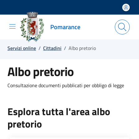
Salta e vai al contenuto
Salta e vai al footer
Pomarance
Servizi online
/
Cittadini
/
Albo pretorio
Albo pretorio
Consultazione documenti pubblicati per obbligo di legge
Esplora tutta l'area albo
pretorio