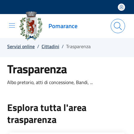
Salta e vai al contenuto
Salta e vai al footer
Pomarance
Servizi online
/
Cittadini
/
Trasparenza
Trasparenza
Albo pretorio, atti di concessione, Bandi, ...
Esplora tutta l'area
trasparenza