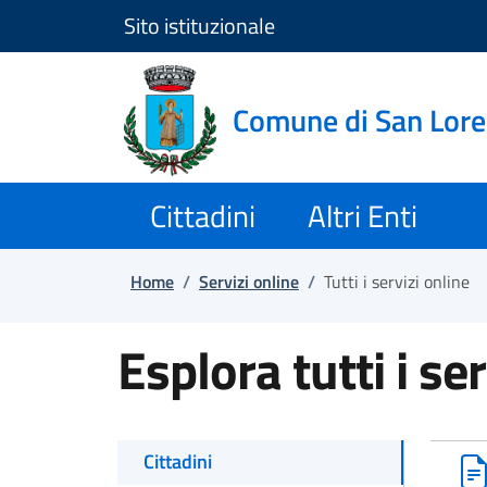
Sito istituzionale
Salta e vai al contenuto
Salta e vai al footer
Comune di San Lor
Cittadini
Altri Enti
Home
/
Servizi online
/
Tutti i servizi online
Esplora tutti i ser
Cittadini