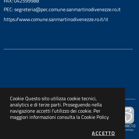
FAX: 042599988
PEC: segreteria@pec.comune.sanmartinodivenezze.ro.it
https://www.comune.sanmartinodivenezze.ro.it/it
Cookie
Questo sito utilizza cookie tecnici,
analytics e di terze parti. Proseguendo nella
navigazione accetti l'utilizzo dei cookie. Per
Powered by
maggiori informazioni consulta la
Cookie Policy
APKAPPA s.r.l.
I COOKIE
ACCETTO