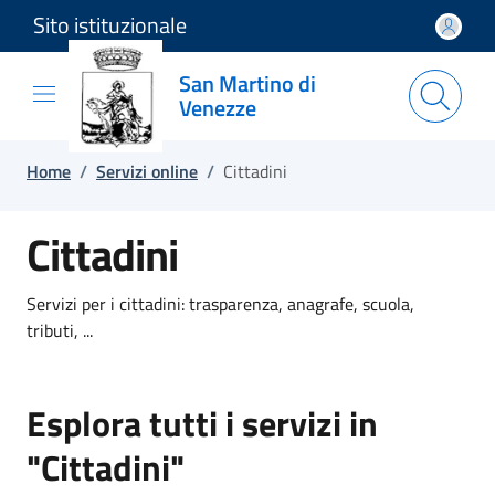
Sito istituzionale
Salta e vai al contenuto
Salta e vai al footer
San Martino di
Venezze
Home
/
Servizi online
/
Cittadini
Cittadini
Servizi per i cittadini: trasparenza, anagrafe, scuola,
tributi, ...
Esplora tutti i servizi in
"Cittadini"