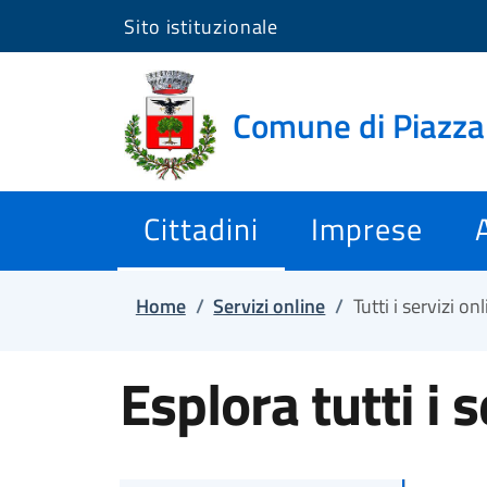
Sito istituzionale
Salta e vai al contenuto
Salta e vai al footer
Comune di Piazz
Cittadini
Imprese
Home
/
Servizi online
/
Tutti i servizi on
Esplora tutti i s