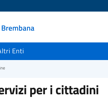
a Brembana
Altri Enti
line
ervizi per i cittadini